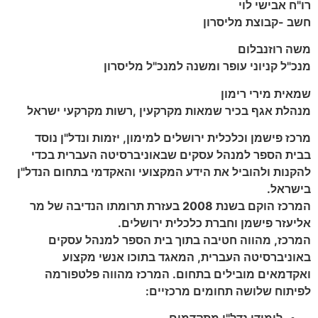
רו‭"‬ח‭ ‬אבישי‭ ‬לוי
חשב‭- ‬קבוצת‭ ‬מליסרון
משה‭ ‬רוזנבלום
מנכ‭"‬ל‭ ‬קניוני‭ ‬עופר ומשנה למנכ"ל מליסרון
שמאית‭ ‬מירי‭ ‬רימון
‬מנהלת‭ ‬אגף‭ ‬בכיר‭ ‬שמאות‭ ‬מקרקעין‭, ‬רשות‭ ‬מקרקעי‭ ‬ישראל
מרכז פישמן וכלכלית ירושלים למימון, יזמות ונדל"ן נוסד
בבית הספר למנהל עסקים שבאוניברסיטה העברית בכדי
להקנות ולהוביל את הידע המקצועי והאקדמי בתחום הנדל"ן
בישראל.
המרכז הוקם בשנת 2008 בעזרת תרומתו הנדיבה של מר
אליעזר פישמן וחברת כלכלית ירושלים.
המרכז, מהווה חטיבה בתוך בית הספר למנהל עסקים
באוניברסיטה העברית, המאגד בתוכו אנשי מקצוע
ואקדמאים מובילים בתחום. המרכז מהווה פלטפורמה
לפיתוח שלושה תחומים מרכזיים: