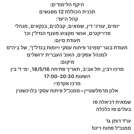
היקף הלימודים:
תכנית הכוללת 12 מפגשים
קהל היעד:
יזמים, עורכי דין, שמאים, קבלנים, בנקאים, מנהלי
פרוייקטים, אנשי מקצוע מענף הנדל"ן וכו'
תעודת סיום:
תעודת בוגר "סמינר פיתוח עסקי ויזמות בנדל"ן", של ביה"ס
למנהל עסקים, האונ' העברית ירושלים
מיקום:
מרכז רבין, תל אביב, תאריך פתיחה 18/5/16, ימי ד' בין
השעות 17:00-20:30
מרכז אקדמי:
אלון‭ ‬מרמלשטיין –
סמנכ‭"‬ל‭ ‬פיתוח‭ ‬עסקי‭ ‬בלוינשטין
שמאית‭ ‬דניאלה‭ ‬פז
בעלים‭ ‬פז‭ ‬כלכלה
עו‭"‬ד‭ ‬דותן‭ ‬גד
סמנכ‭"‬ל‭ ‬פתוח‭ ‬ריט‭ ‬1