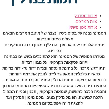
אודות הסדנא
צוות המרצים
אודות מכון פישמן
הסמינר נבנה על בסיס ניסיון נצבר של מיטב המרצים הבאים
מעולם היזום והביצוע.
יזמים אלו מובילים את ענף הנדל"ן במגוון חברות ותפקידים
בכירים.
מטרתו הסופית של הסמינר הוא לתת כלים מעשיים בבחינה
וייזום עסקאות מקרקעין על מגוון רבדיה.
יינתן דגש מרכזי על בחינת העסקה ובניית "דוח 0"- דוח בדיקת
כדאיות כלכלית המאפשר ליזם להבין את רמת רווחיות
וכדאיות הפרויקט בתחום הנדל"ן המניב והן בתחום המגורים.
הסמינר ניבנה על בסיס שכבות ידע ספציפיות מתחומי התכנון
והבניה הלכה למעשה, שמאות מקרקעין, תכנון ובניית תמהיל
הלכה למעשה, תפעול נדל"ן מניב, עולם מימון הנדל"ן ועד
להצגת דו"ח אפס בסיום הסמינר.