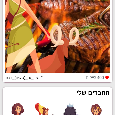
400 לייקים
#בשר_זה_(טעים)_רצח
החברים שלי