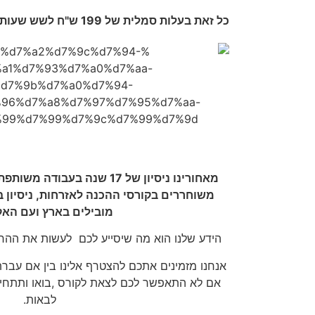
כל זאת בעלות סמלית של 199 ש"ח לשש שעות של סדנת יום.
‬מובילים‭ ‬בארץ‭ ‬ועם‭ ‬האקדמיה‭.‬
הידע‭ ‬שלנו‭ ‬הוא‭ ‬מה‭ ‬שיסייע‭ ‬לכם‭
‬לעשות‭ ‬את‭ ‬ההחלטות‭ ‬הטובות‭ ‬ביותר‭ ‬באזרחות‭.‬
‬אם‭ ‬לא‭ ‬התאפשר‭ ‬לכם‭ ‬לצאת‭ ‬לקורס‭, ‬בואו‭ ‬ותתחילו‭ ‬להתמקד‭
‬לבאות‭.‬