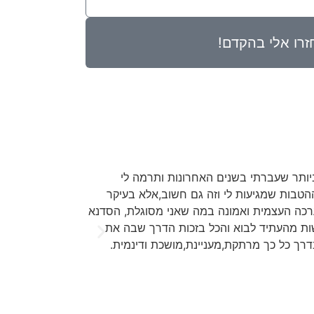
זרו אלי בהקדם!
ותר שעברתי בשנים האחרונות ותרמה לי
"באמת שלא ציפינו
וההטבות שמגיעות לי וזה גם חשוב,אלא בעיקר
מקצועית,מדהימה ,
הערכה העצמית ואמונה במה שאני מסוגלת, הסדנא
מהכל רואים שאכפת
ות מהעתיד לבוא והכל בזכות הדרך שבה את
משתתף לא הייתי י
דרך כל כך מרתקת,מעניינת,מושכת ודינמית.
אלעד רון