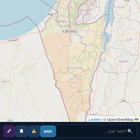
|
© OpenStreetMap
Leaflet
חפש